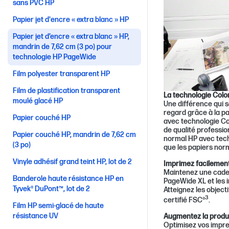
sans PVC HP
Papier jet d'encre « extra blanc » HP
Papier jet d’encre « extra blanc » HP,
mandrin de 7,62 cm (3 po) pour
technologie HP PageWide
Film polyester transparent HP
Film de plastification transparent
La technologie Color
moulé glacé HP
Une différence qui s
regard grâce à la pa
Papier couché HP
avec technologie Co
de qualité professio
Papier couché HP, mandrin de 7,62 cm
normal HP avec techn
(3 po)
que les papiers nor
Vinyle adhésif grand teint HP, lot de 2
Imprimez facilement
Maintenez une cade
Banderole haute résistance HP en
PageWide XL et les 
Tyvek® DuPont™, lot de 2
Atteignez les object
3
certifié FSC®
.
Film HP semi-glacé de haute
résistance UV
Augmentez la produc
Optimisez vos impres