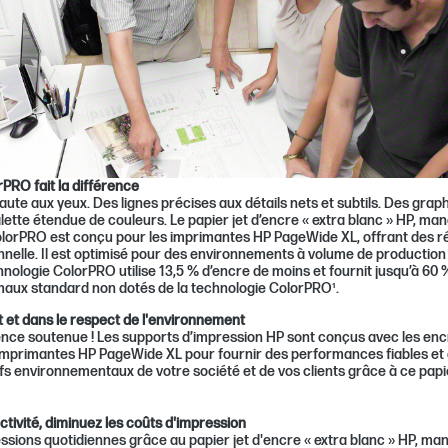
PRO fait la différence
aute aux yeux. Des lignes précises aux détails nets et subtils. Des grap
lette étendue de couleurs. Le papier jet d’encre « extra blanc » HP, man
lorPRO est conçu pour les imprimantes HP PageWide XL, offrant des ré
nnelle. Il est optimisé pour des environnements à volume de production 
ologie ColorPRO utilise 13,5 % d’encre de moins et fournit jusqu’à 60 
maux standard non dotés de la technologie ColorPRO¹.
 et dans le respect de l'environnement
nce soutenue ! Les supports d’impression HP sont conçus avec les en
imprimantes HP PageWide XL pour fournir des performances fiables et 
ifs environnementaux de votre société et de vos clients grâce à ce papi
tivité, diminuez les coûts d'impression
sions quotidiennes grâce au papier jet d'encre « extra blanc » HP, man